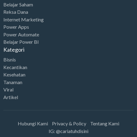
w
s
0
Belajar Saham
p
6
a
:
.
Reksa Dana
2
.
s
R
Internet Marketing
6
0
:
p
Power Apps
9
0
R
2
Power Automate
.
0
Belajar Power BI
p
4
0
.
Kategori
3
.
0
Bisnis
4
0
0
Kecantikan
.
0
.
Kesehatan
7
0
Tanaman
5
.
Viral
0
Artikel
.
Hubungi Kami
Privacy & Policy
Tentang Kami
IG: @cariatuhdisini