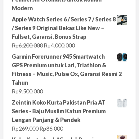
Modern
Apple Watch Series 6 / Series 7 / Series 8
/ Series 9 Original Bekas Like New –
Fullset, Garansi, Bonus Strap
O
C
Rp
6.200.000
Rp
4.000.000
r
u
Garmin Forerunner 945 Smartwatch
i
r
GPS Premium untuk Lari, Triathlon &
g
r
Fitness – Music, Pulse Ox, Garansi Resmi 2
i
e
Tahun
n
n
Rp
9.500.000
a
t
Zeintin Koko Kurta Pakistan Pria AT
l
p
Series - Baju Muslim Katun Premium
p
r
Lengan Panjang & Pendek
r
i
O
C
Rp
269.000
Rp
86.000
i
c
r
u