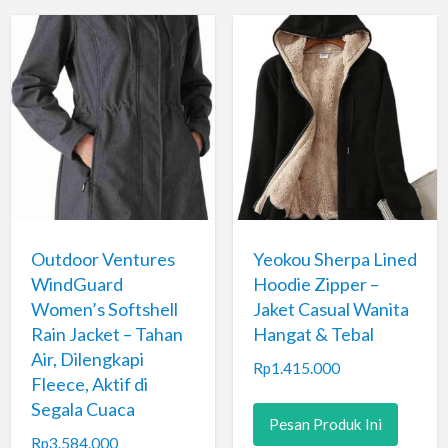
Outdoor Ventures
Yeokou Sherpa Lined
WindGuard
Hoodie Zipper –
Women’s Softshell
Jaket Casual Wanita
Rain Jacket – Tahan
Hangat & Tebal
Air, Dilengkapi
Rp
1.415.000
Fleece, Aktif di
Segala Cuaca
Pesan Produk Ini
Rp
3.584.000