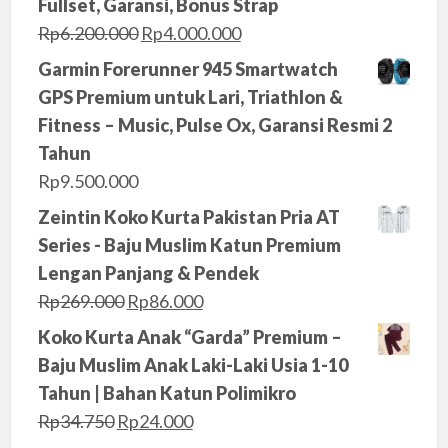
Fullset, Garansi, Bonus Strap
O
C
Rp
6.200.000
Rp
4.000.000
r
u
Garmin Forerunner 945 Smartwatch
i
r
GPS Premium untuk Lari, Triathlon &
g
r
Fitness – Music, Pulse Ox, Garansi Resmi 2
i
e
Tahun
n
n
Rp
9.500.000
a
t
Zeintin Koko Kurta Pakistan Pria AT
l
p
Series - Baju Muslim Katun Premium
p
r
Lengan Panjang & Pendek
r
i
O
C
Rp
269.000
Rp
86.000
i
c
r
u
Koko Kurta Anak “Garda” Premium –
c
e
i
r
Baju Muslim Anak Laki-Laki Usia 1-10
e
i
g
r
Tahun | Bahan Katun Polimikro
w
s
i
e
O
C
Rp
34.750
Rp
24.000
a
:
n
n