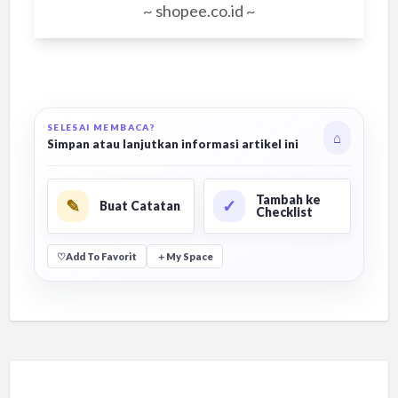
~ shopee.co.id ~
SELESAI MEMBACA?
⌂
Simpan atau lanjutkan informasi artikel ini
Tambah ke
✎
✓
Buat Catatan
Checklist
♡
Add To Favorit
＋
My Space