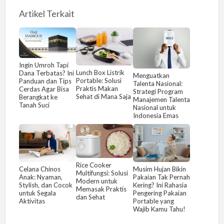
Artikel Terkait
Ingin Umroh Tapi
Lunch Box Listrik
Dana Terbatas? Ini
Menguatkan
Portable: Solusi
Panduan dan Tips
Talenta Nasional:
Praktis Makan
Cerdas Agar Bisa
Strategi Program
Sehat di Mana Saja
Berangkat ke
Manajemen Talenta
Tanah Suci
Nasional untuk
Indonesia Emas
Rice Cooker
Celana Chinos
Musim Hujan Bikin
Multifungsi: Solusi
Anak: Nyaman,
Pakaian Tak Pernah
Modern untuk
Stylish, dan Cocok
Kering? Ini Rahasia
Memasak Praktis
untuk Segala
Pengering Pakaian
dan Sehat
Aktivitas
Portable yang
Wajib Kamu Tahu!