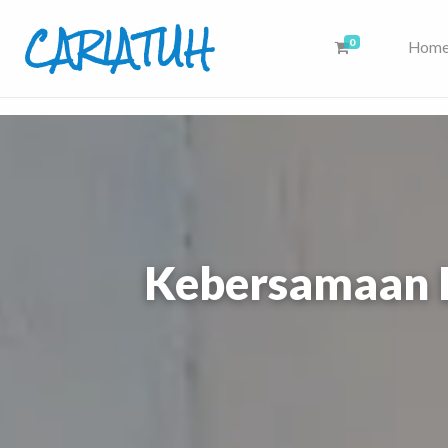
CARIATUH
0
Hom
Cari Aja Atuh Disini, Dari Sumber Eksternal & Artikel Rekomendasi K
Kebersamaan 