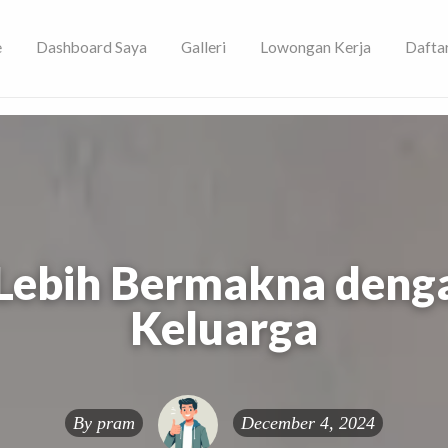
e
Dashboard Saya
Galleri
Lowongan Kerja
Dafta
ami!
Lebih Bermakna denga
Keluarga
By
pram
December 4, 2024