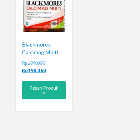
Blackmores
Calcimag Multi
Original
Rp
199.000
price
Current
Rp
198.360
was:
price
Rp199.000.
is:
Pesan Produk
Rp198.360.
Ini