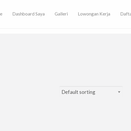
e
Dashboard Saya
Galleri
Lowongan Kerja
Daft
ami!