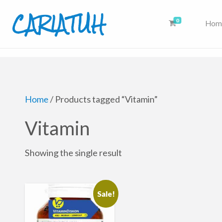
CARIATUH
0
Hom
Cari Aja Atuh Disini, Dari Sumber Eksternal & Artikel Rekomendasi K
Home
/ Products tagged “Vitamin”
Vitamin
Showing the single result
Sale!