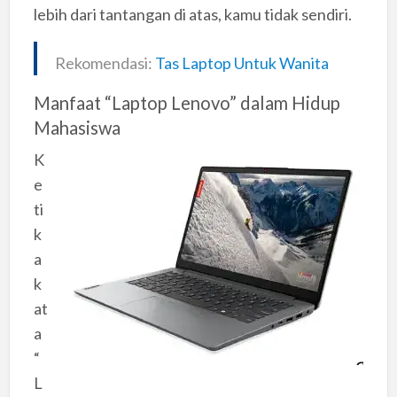
lebih dari tantangan di atas, kamu tidak sendiri.
Rekomendasi:
Tas Laptop Untuk Wanita
Manfaat “Laptop Lenovo” dalam Hidup
Mahasiswa
K
e
ti
k
a
k
at
a
“
L