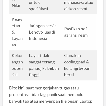
untuk
mahasiswa atau
Nilai
spesifikasi
diskon resmi
Keaw
etan
Jaringan servis
Pastikan beli
&
Lenovo luas di
garansi resmi
Layan
Indonesia
an
Kekur
Layar tidak
Gunakan
angan
sangat terang,
cooling pad &
poten
panas jika beban
kurangi beban
sial
tinggi
berat
Dito kini, saat mengerjakan tugas atau
presentasi, tidak lagi panik saat membuka
banyak tab atau menyimpan file besar. Laptop