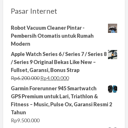
Pasar Internet
Robot Vacuum Cleaner Pintar -
Pembersih Otomatis untuk Rumah
Modern
Apple Watch Series 6 / Series 7 / Series 8
/ Series 9 Original Bekas Like New –
Fullset, Garansi, Bonus Strap
O
C
Rp
6.200.000
Rp
4.000.000
r
u
Garmin Forerunner 945 Smartwatch
i
r
GPS Premium untuk Lari, Triathlon &
g
r
Fitness – Music, Pulse Ox, Garansi Resmi 2
i
e
Tahun
n
n
Rp
9.500.000
a
t