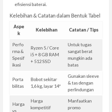
efisiensi baterai.
Kelebihan & Catatan dalam Bentuk Tabel
Aspe
Kelebihan
Catatan / Tips
k
Perfo
Untuk tugas
Ryzen 5 / Core
rma &
sangat berat
i5 + 8 GB RAM
Spesif
mungkin ada
+ 512 SSD
ikasi
batas
Gunakan sleeve
Porta
Bobot sekitar
& tas dengan
bilitas
1,6 kg, layar 14″
perlindungan
Harga
Manfaatkan
Harga
kompetitif
promo
vs