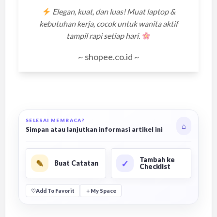
Elegan, kuat, dan luas! Muat laptop &
kebutuhan kerja, cocok untuk wanita aktif
tampil rapi setiap hari.
~ shopee.co.id ~
SELESAI MEMBACA?
⌂
Simpan atau lanjutkan informasi artikel ini
Tambah ke
✎
✓
Buat Catatan
Checklist
♡
Add To Favorit
＋
My Space