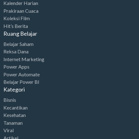
w
s
Kalender Harian
r
i
0
0
Prakiraan Cuaca
a
:
i
c
.
0
Koleksi Film
s
R
c
e
0
0
Hit’s Berita
:
p
e
i
0
.
Ruang Belajar
R
8
w
s
0
Belajar Saham
p
6
a
:
.
Reksa Dana
2
.
s
R
Internet Marketing
6
0
:
p
Power Apps
9
0
R
2
Power Automate
.
0
Belajar Power BI
p
4
0
.
Kategori
3
.
0
Bisnis
4
0
0
Kecantikan
.
0
.
Kesehatan
7
0
Tanaman
5
.
Viral
0
Artikel