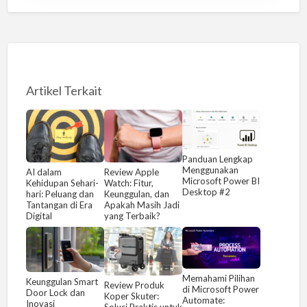
Artikel Terkait
Panduan Lengkap
Menggunakan
AI dalam
Review Apple
Microsoft Power BI
Kehidupan Sehari-
Watch: Fitur,
Desktop #2
hari: Peluang dan
Keunggulan, dan
Tantangan di Era
Apakah Masih Jadi
Digital
yang Terbaik?
Memahami Pilihan
Keunggulan Smart
Review Produk
di Microsoft Power
Door Lock dan
Koper Skuter:
Automate:
Inovasi
Solusi Praktis untuk