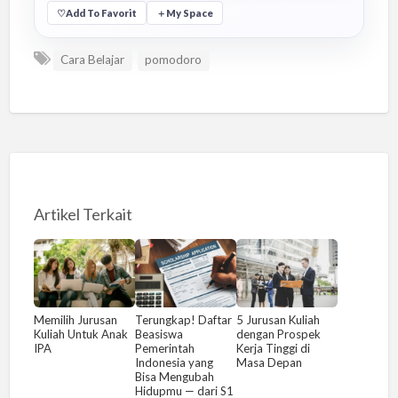
♡
Add To Favorit
＋
My Space
Cara Belajar
pomodoro
Artikel Terkait
Memilih Jurusan
Terungkap! Daftar
5 Jurusan Kuliah
Kuliah Untuk Anak
Beasiswa
dengan Prospek
IPA
Pemerintah
Kerja Tinggi di
Indonesia yang
Masa Depan
Bisa Mengubah
Hidupmu — dari S1