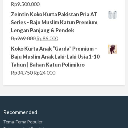
n
n
Rp
9.500.000
a
t
Zeintin Koko Kurta Pakistan Pria AT
l
p
Series - Baju Muslim Katun Premium
p
r
Lengan Panjang & Pendek
r
i
O
C
Rp
269.000
Rp
86.000
i
c
r
u
Koko Kurta Anak “Garda” Premium –
c
e
i
r
Baju Muslim Anak Laki-Laki Usia 1-10
e
i
g
r
Tahun | Bahan Katun Polimikro
w
s
i
e
O
C
Rp
34.750
Rp
24.000
a
:
n
n
r
u
s
R
a
t
i
r
:
p
l
p
g
r
R
4
p
r
i
e
p
.
r
i
Recommended
n
n
6
0
i
c
a
t
.
0
Tema-Tema Populer
c
e