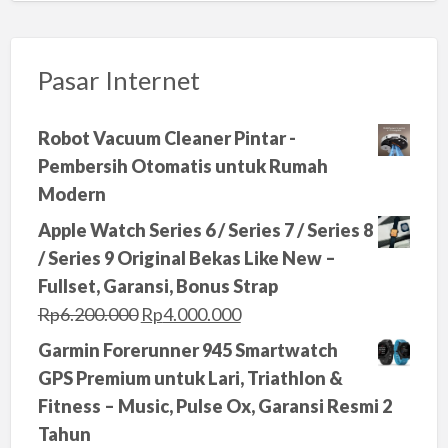
Pasar Internet
Robot Vacuum Cleaner Pintar -
Pembersih Otomatis untuk Rumah
Modern
Apple Watch Series 6 / Series 7 / Series 8
/ Series 9 Original Bekas Like New –
Fullset, Garansi, Bonus Strap
O
C
Rp
6.200.000
Rp
4.000.000
r
u
Garmin Forerunner 945 Smartwatch
i
r
GPS Premium untuk Lari, Triathlon &
g
r
Fitness – Music, Pulse Ox, Garansi Resmi 2
i
e
Tahun