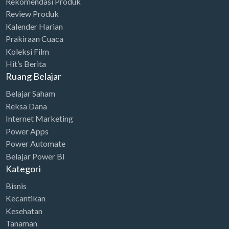
l
p
Rekomendasi Produk
2
0
e
i
Review Produk
p
r
0
.
w
s
Kalender Harian
r
i
0
0
Prakiraan Cuaca
a
:
i
c
.
0
Koleksi Film
s
R
c
e
0
0
Hit’s Berita
:
p
e
i
0
.
Ruang Belajar
R
8
w
s
0
Belajar Saham
p
6
a
:
.
Reksa Dana
2
.
s
R
Internet Marketing
6
0
:
p
Power Apps
9
0
R
2
Power Automate
.
0
Belajar Power BI
p
4
0
.
Kategori
3
.
0
Bisnis
4
0
0
Kecantikan
.
0
.
Kesehatan
7
0
Tanaman