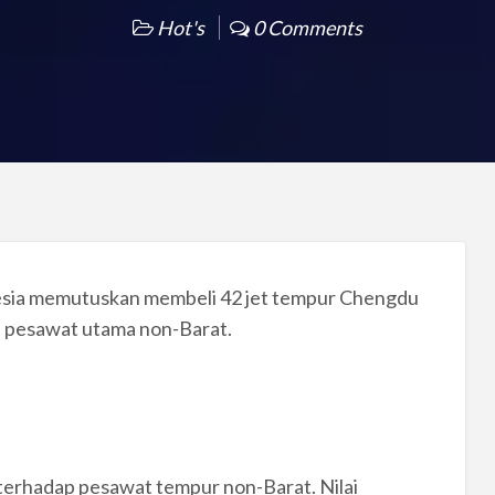
Hot's
0 Comments
nesia memutuskan membeli 42 jet tempur Chengdu
li pesawat utama non-Barat.
 terhadap pesawat tempur non-Barat. Nilai