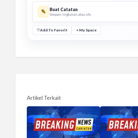
Buat Catatan
✎
Simpan ringkasan atau ide
♡
Add To Favorit
＋
My Space
Artikel Terkait