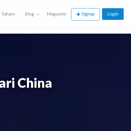
r Saham
Blog
Magazine
Signup
Login
ari China