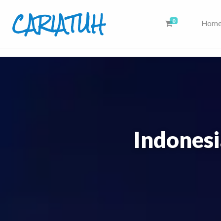
CARIATUH
0
Hom
Cari Aja Atuh Disini, Dari Sumber Eksternal & Artikel Rekomendasi K
Indonesi