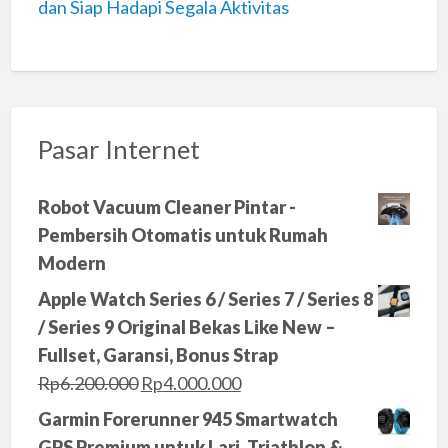
dan Siap Hadapi Segala Aktivitas
Pasar Internet
Robot Vacuum Cleaner Pintar -
Pembersih Otomatis untuk Rumah
Modern
Apple Watch Series 6 / Series 7 / Series 8
/ Series 9 Original Bekas Like New –
Fullset, Garansi, Bonus Strap
O
C
Rp
6.200.000
Rp
4.000.000
r
u
Garmin Forerunner 945 Smartwatch
i
r
GPS Premium untuk Lari, Triathlon &