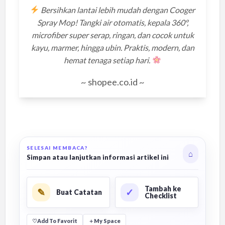
Bersihkan lantai lebih mudah dengan Cooger
Spray Mop! Tangki air otomatis, kepala 360°,
microfiber super serap, ringan, dan cocok untuk
kayu, marmer, hingga ubin. Praktis, modern, dan
hemat tenaga setiap hari.
~ shopee.co.id ~
SELESAI MEMBACA?
⌂
Simpan atau lanjutkan informasi artikel ini
Tambah ke
✎
✓
Buat Catatan
Checklist
♡
Add To Favorit
＋
My Space