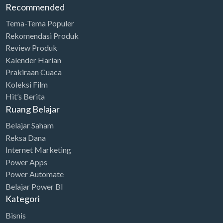
r
i
Recommended
n
n
6
0
i
c
a
t
.
0
Tema-Tema Populer
c
e
l
p
Rekomendasi Produk
2
0
e
i
Review Produk
p
r
0
.
w
s
Kalender Harian
r
i
0
0
Prakiraan Cuaca
a
:
i
c
.
0
Koleksi Film
s
R
c
e
0
0
Hit’s Berita
:
p
e
i
0
.
Ruang Belajar
R
8
w
s
0
Belajar Saham
p
6
a
:
.
Reksa Dana
2
.
s
R
Internet Marketing
6
0
:
p
Power Apps
9
0
R
2
Power Automate
.
0
Belajar Power BI
p
4
0
.
Kategori
3
.
0
Bisnis
4
0