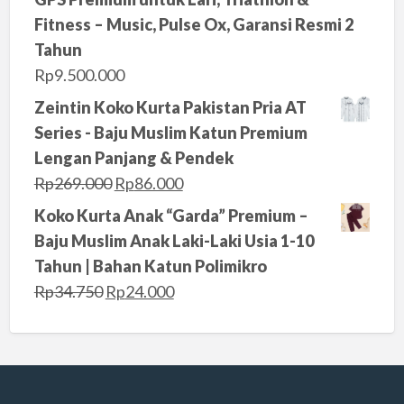
g
r
Fitness – Music, Pulse Ox, Garansi Resmi 2
i
e
Tahun
n
n
Rp
9.500.000
a
t
Zeintin Koko Kurta Pakistan Pria AT
l
p
Series - Baju Muslim Katun Premium
p
r
Lengan Panjang & Pendek
r
i
O
C
Rp
269.000
Rp
86.000
i
c
r
u
Koko Kurta Anak “Garda” Premium –
c
e
i
r
Baju Muslim Anak Laki-Laki Usia 1-10
e
i
g
r
Tahun | Bahan Katun Polimikro
w
s
i
e
O
C
Rp
34.750
Rp
24.000
a
:
n
n
r
u
s
R
a
t
i
r
:
p
l
p
g
r
R
4
p
r
i
e
p
.