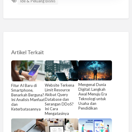
Ide & Peluang Bisnis
Artikel Terkait
Mengenal Dunia
Website Terkena
Fitur AI Baru di
Digital: Langkah
Limit Resource
Smartphone,
Awal Menuju Era
Akibat Query
Benarkah Berguna?
Teknologi untuk
Database dan
Ini Analisis Manfaat
Usaha dan
Serangan DDoS?
dan
Pendidikan
Ini Cara
Keterbatasannya
Mengatasinya