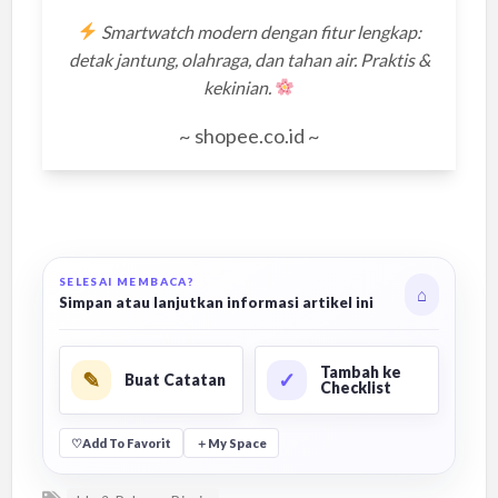
Smartwatch modern dengan fitur lengkap:
detak jantung, olahraga, dan tahan air. Praktis &
kekinian.
~ shopee.co.id ~
SELESAI MEMBACA?
⌂
Simpan atau lanjutkan informasi artikel ini
Tambah ke
✎
✓
Buat Catatan
Checklist
♡
Add To Favorit
＋
My Space