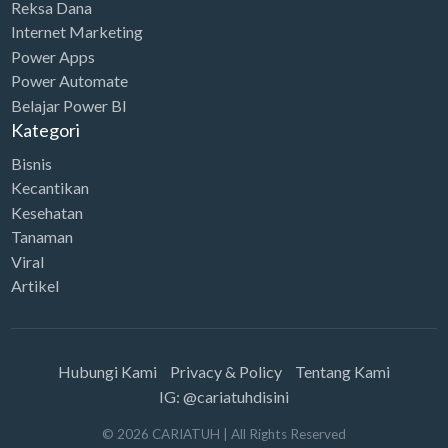
.
Reksa Dana
2
.
s
R
Internet Marketing
6
0
:
p
Power Apps
9
0
R
2
Power Automate
.
0
Belajar Power BI
p
4
0
.
Kategori
3
.
0
Bisnis
4
0
0
Kecantikan
.
0
.
Kesehatan
7
0
Tanaman
5
.
Viral
0
Artikel
.
Hubungi Kami
Privacy & Policy
Tentang Kami
IG: @cariatuhdisini
©
2026
CARIATUH
| All Rights Reserved