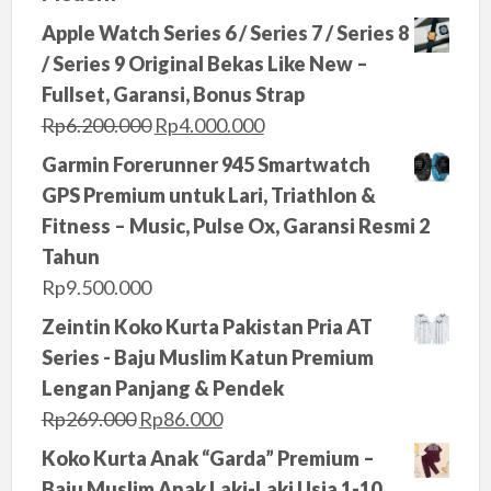
Apple Watch Series 6 / Series 7 / Series 8
/ Series 9 Original Bekas Like New –
Fullset, Garansi, Bonus Strap
O
C
Rp
6.200.000
Rp
4.000.000
r
u
Garmin Forerunner 945 Smartwatch
i
r
GPS Premium untuk Lari, Triathlon &
g
r
Fitness – Music, Pulse Ox, Garansi Resmi 2
i
e
Tahun
n
n
Rp
9.500.000
a
t
Zeintin Koko Kurta Pakistan Pria AT
l
p
Series - Baju Muslim Katun Premium
p
r
Lengan Panjang & Pendek
r
i
O
C
Rp
269.000
Rp
86.000
i
c
r
u
Koko Kurta Anak “Garda” Premium –
c
e
i
r
Baju Muslim Anak Laki-Laki Usia 1-10