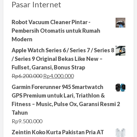
Pasar Internet
Robot Vacuum Cleaner Pintar -
Pembersih Otomatis untuk Rumah
Modern
Apple Watch Series 6 / Series 7 / Series 8
/ Series 9 Original Bekas Like New –
Fullset, Garansi, Bonus Strap
O
C
Rp
6.200.000
Rp
4.000.000
r
u
Garmin Forerunner 945 Smartwatch
i
r
GPS Premium untuk Lari, Triathlon &
g
r
Fitness – Music, Pulse Ox, Garansi Resmi 2
i
e
Tahun
n
n
Rp
9.500.000
a
t
Zeintin Koko Kurta Pakistan Pria AT
l
p