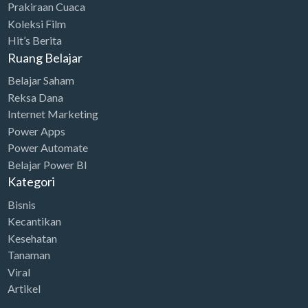
Prakiraan Cuaca
a
:
i
c
.
0
Koleksi Film
s
R
c
e
0
0
Hit’s Berita
:
p
e
i
0
.
Ruang Belajar
R
8
w
s
0
Belajar Saham
p
6
a
:
.
Reksa Dana
2
.
s
R
Internet Marketing
6
0
:
p
Power Apps
9
0
R
2
Power Automate
.
0
Belajar Power BI
p
4
0
.
Kategori
3
.
0
Bisnis
4
0
0
Kecantikan
.
0
.
Kesehatan
7
0
Tanaman
5
.
Viral
0
Artikel
.