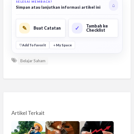
SELESAI MEMBACA?
⌂
Simpan atau lanjutkan informasi artikel ini
Tambah ke
✎
✓
Buat Catatan
Checklist
♡
Add To Favorit
＋
My Space
Belajar Saham
Artikel Terkait