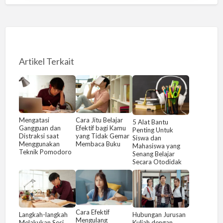
Artikel Terkait
Mengatasi
Cara Jitu Belajar
5 Alat Bantu
Gangguan dan
Efektif bagi Kamu
Penting Untuk
Distraksi saat
yang Tidak Gemar
Siswa dan
Menggunakan
Membaca Buku
Mahasiswa yang
Teknik Pomodoro
Senang Belajar
Secara Otodidak
Cara Efektif
Langkah-langkah
Hubungan Jurusan
Mengulang
Melakukan Sesi
Kuliah dengan