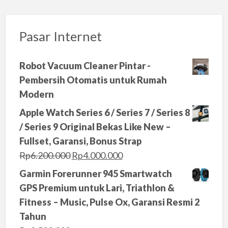
Pasar Internet
Robot Vacuum Cleaner Pintar -
Pembersih Otomatis untuk Rumah
Modern
Apple Watch Series 6 / Series 7 / Series 8
/ Series 9 Original Bekas Like New –
Fullset, Garansi, Bonus Strap
O
C
Rp
6.200.000
Rp
4.000.000
r
u
Garmin Forerunner 945 Smartwatch
i
r
GPS Premium untuk Lari, Triathlon &
g
r
Fitness – Music, Pulse Ox, Garansi Resmi 2
i
e
Tahun
n
n