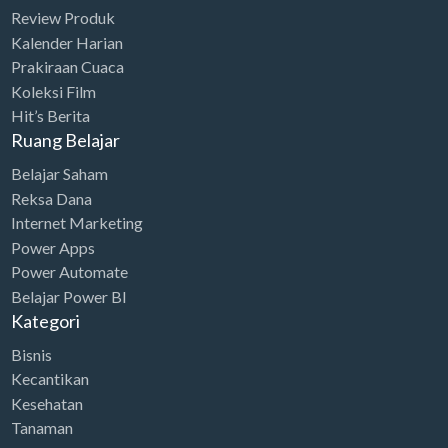
e
i
Review Produk
p
r
0
.
w
s
Kalender Harian
r
i
0
0
Prakiraan Cuaca
a
:
i
c
.
0
Koleksi Film
s
R
c
e
0
0
Hit’s Berita
:
p
e
i
0
.
Ruang Belajar
R
8
w
s
0
Belajar Saham
p
6
a
:
.
Reksa Dana
2
.
s
R
Internet Marketing
6
0
:
p
Power Apps
9
0
R
2
Power Automate
.
0
Belajar Power BI
p
4
0
.
Kategori
3
.
0
Bisnis
4
0
0
Kecantikan
.
0
.
Kesehatan
7
0
Tanaman
5
.