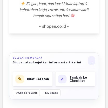
Elegan, kuat, dan luas! Muat laptop &
kebutuhan kerja, cocok untuk wanita aktif
tampil rapi setiap hari.
~ shopee.co.id ~
SELESAI MEMBACA?
⌂
Simpan atau lanjutkan informasi artikel ini
Tambah ke
✎
✓
Buat Catatan
Checklist
♡
Add To Favorit
＋
My Space