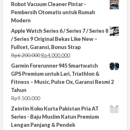
Robot Vacuum Cleaner Pintar -
Pembersih Otomatis untuk Rumah
Modern
Apple Watch Series 6 / Series 7 / Series 8
/ Series 9 Original Bekas Like New –
Fullset, Garansi, Bonus Strap
O
C
Rp
6.200.000
Rp
4.000.000
r
u
Garmin Forerunner 945 Smartwatch
i
r
GPS Premium untuk Lari, Triathlon &
g
r
Fitness – Music, Pulse Ox, Garansi Resmi 2
i
e
Tahun
n
n
Rp
9.500.000
a
t
Zeintin Koko Kurta Pakistan Pria AT
l
p
Series - Baju Muslim Katun Premium
p
r
Lengan Panjang & Pendek
r
i