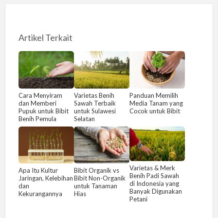
Artikel Terkait
Cara Menyiram
Varietas Benih
Panduan Memilih
dan Memberi
Sawah Terbaik
Media Tanam yang
Pupuk untuk Bibit
untuk Sulawesi
Cocok untuk Bibit
Benih Pemula
Selatan
Varietas & Merk
Apa Itu Kultur
Bibit Organik vs
Benih Padi Sawah
Jaringan, Kelebihan
Bibit Non-Organik
di Indonesia yang
dan
untuk Tanaman
Banyak Digunakan
Kekurangannya
Hias
Petani