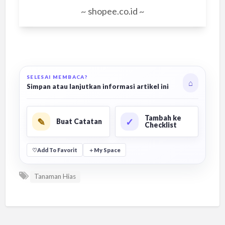
~ shopee.co.id ~
SELESAI MEMBACA?
⌂
Simpan atau lanjutkan informasi artikel ini
Tambah ke
✎
✓
Buat Catatan
Checklist
♡
Add To Favorit
＋
My Space
Tanaman Hias