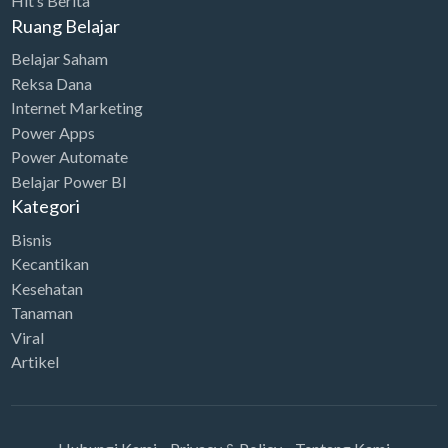
Hit’s Berita
:
p
e
i
0
.
Ruang Belajar
R
8
w
s
0
Belajar Saham
p
6
a
:
.
Reksa Dana
2
.
s
R
Internet Marketing
6
0
:
p
Power Apps
9
0
R
2
Power Automate
.
0
Belajar Power BI
p
4
0
.
Kategori
3
.
0
Bisnis
4
0
0
Kecantikan
.
0
.
Kesehatan
7
0
Tanaman
5
.
Viral
0
Artikel
.